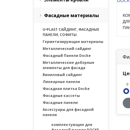
Фасадные материалы
КО
ДЛ
ПА
U•PLAST САЙДИНГ, ФАСАДНЫЕ
ПАНЕЛИ, СОФИТЫ.
Герметизирующие материалы
Металлический сайдинг
Фасадный Панели Docke
Фи
Металлические доборные
элементы для фасада
Це
Виниловый сайдинг
Линеарные панели
0
Фасадная плитка Docke
Фасадные каcсеты
Фасадные панели
Аксессуары для фасадной
панели
комплектующие для
фасадной панели DOCKE