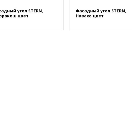
садный угол STERN,
Фасадный угол STERN,
рракеш цвет
Навахо цвет