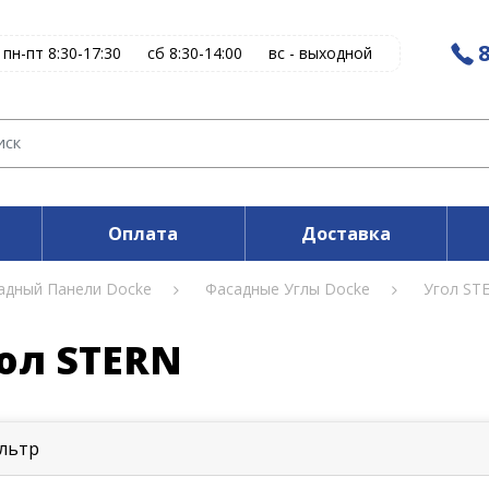
8
пн-пт 8:30-17:30
сб 8:30-14:00
вс - выходной
Оплата
Доставка
адный Панели Docke
Фасадные Углы Docke
Угол ST
ол STERN
льтр