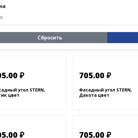
на
05
Сбросить
05.00 ₽
705.00 ₽
садный угол STERN,
Фасадный угол STERN,
тик цвет
Дакота цвет
05.00 ₽
705.00 ₽