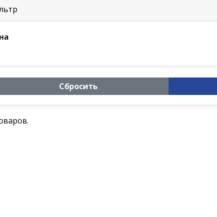
льтр
на
Сбросить
оваров.