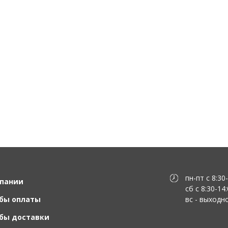
пн-пт с 8:30
пании
сб с 8:30-14
бы оплаты
вс - выходн
бы доставки