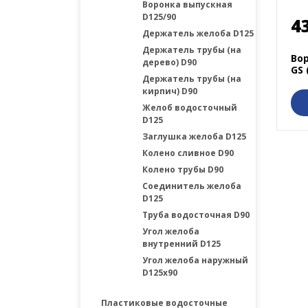
Воронка выпускная
D125/90
4
Держатель желоба D125
Держатель трубы (на
Во
дерево) D90
GS 
Держатель трубы (на
кирпич) D90
Желоб водосточный
D125
Заглушка желоба D125
Колено сливное D90
Колено трубы D90
Соединитель желоба
D125
Труба водосточная D90
Угол желоба
внутренний D125
Угол желоба наружный
D125х90
Пластиковые водосточные