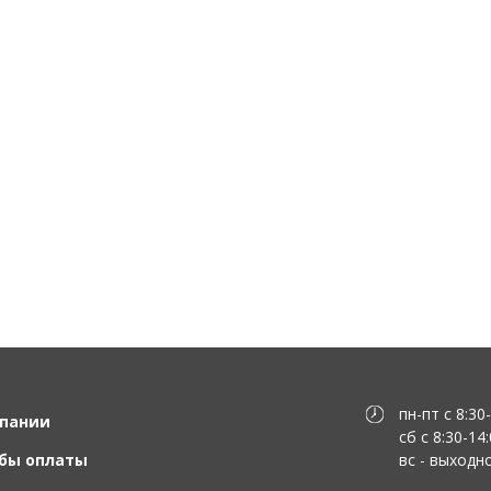
пн-пт с 8:30
пании
сб с 8:30-14
бы оплаты
вс - выходн