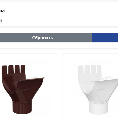
на
35
Сбросить