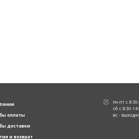
пн-пт с 8:30
пании
сб с 8:30-14
бы оплаты
вс - выходн
бы доставки
тия и возврат