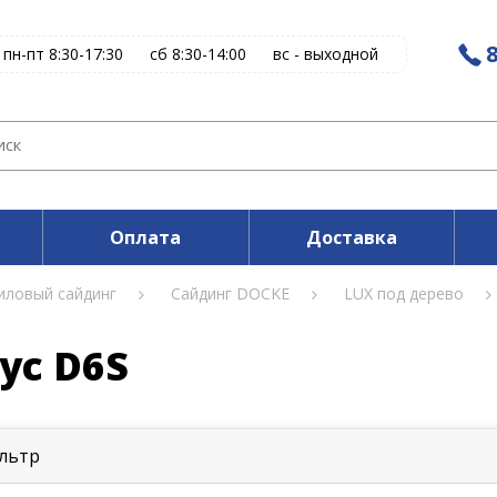
8
пн-пт 8:30-17:30
сб 8:30-14:00
вс - выходной
Оплата
Доставка
иловый сайдинг
Сайдинг DOCKE
LUX под дерево
ус D6S
льтр