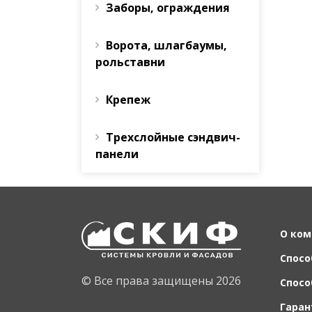
Заборы, ограждения
Ворота, шлагбаумы,
рольставни
Крепеж
Трехслойные сэндвич-
панели
О ком
Спосо
© Все права защищены 2026
Спосо
Гаран