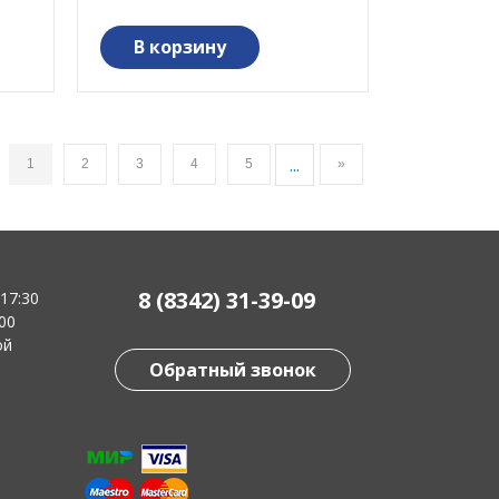
В корзину
...
1
2
3
4
5
»
8 (8342) 31-39-09
-17:30
:00
ой
Обратный звонок