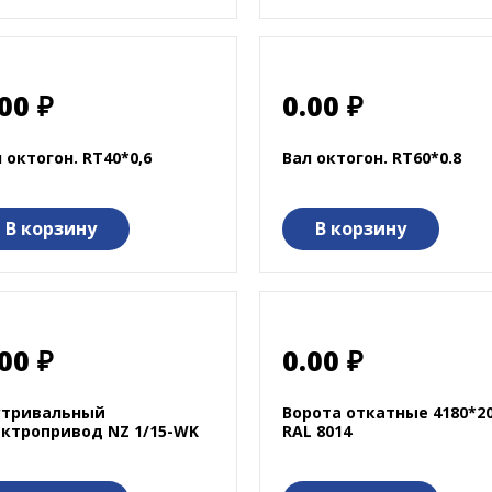
00 ₽
0.00 ₽
 октогон. RT40*0,6
Вал октогон. RT60*0.8
В корзину
В корзину
00 ₽
0.00 ₽
утривальный
Ворота откатные 4180*20
ектропривод NZ 1/15-WK
RAL 8014