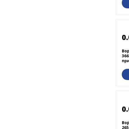
0.
Во
366
пр
0.
Во
265