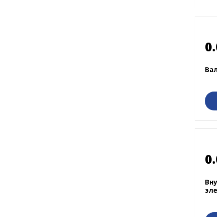
0.
Вал
0.
Вн
эл