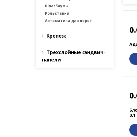
Шлагбаумы
Рольставни
Автоматика для ворот
0.
Крепеж
Ад
Трехслойные сэндвич-
панели
0.
Бло
0.1