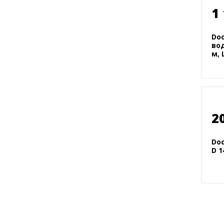
1
Do
вод
м, 
2
Do
D 1