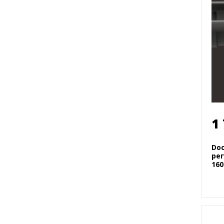
1
Doc
рег
160