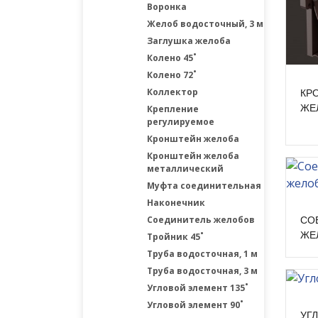
Воронка
Желоб водосточный, 3 м
Заглушка желоба
Колено 45˚
Колено 72˚
Коллектор
КР
ЖЕ
Крепление
регулируемое
Кронштейн желоба
Кронштейн желоба
металлический
Муфта соединительная
Наконечник
Соединитель желобов
СО
ЖЕ
Тройник 45˚
Труба водосточная, 1 м
Труба водосточная, 3 м
Угловой элемент 135˚
Угловой элемент 90˚
УГ