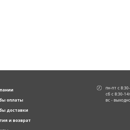
пн-пт с 8:30
пании
сб с 8:30-14
бы оплаты
вс - выходн
бы доставки
тия и возврат