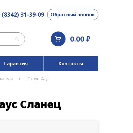
 (8342) 31-39-09
Обратный звонок
0.00 ₽
Гарантия
Контакты
панели
Стоун Хаус
аус Сланец