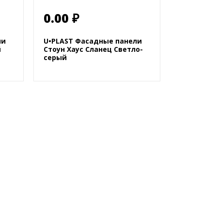
0.00 ₽
ли
U•PLAST Фасадные панели
й
Стоун Хаус Сланец Светло-
серый