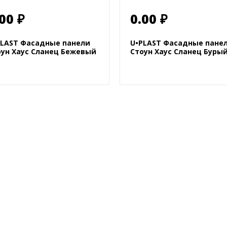
00 ₽
0.00 ₽
PLAST Фасадные панели
U•PLAST Фасадные пане
оун Хаус Сланец Бежевый
Стоун Хаус Сланец Буры