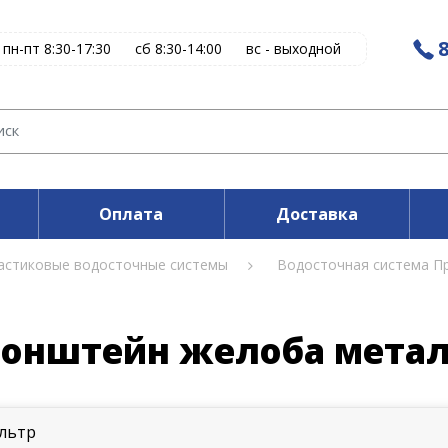
8
пн-пт 8:30-17:30
сб 8:30-14:00
вс - выходной
Оплата
Доставка
астиковые водосточные системы
Водосточная система П
онштейн желоба мета
льтр