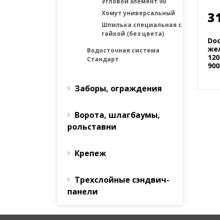
Угловой элемент 90˚
Хомут универсальный
3
Шпилька специальная с
гайкой (без цвета)
Do
же
Водосточная система
120
Стандарт
900
Заборы, ограждения
Ворота, шлагбаумы,
рольставни
Крепеж
Трехслойные сэндвич-
панели