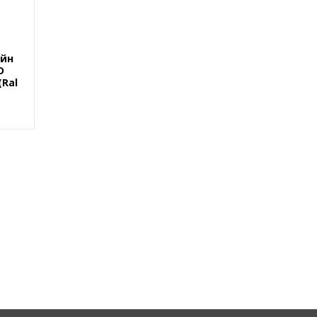
ейн
D
(Ral