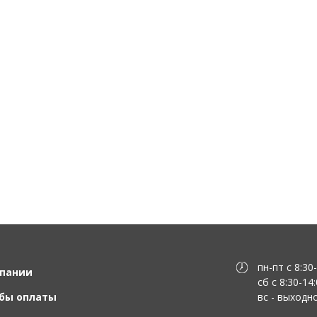
пн-пт с 8:30
пании
сб с 8:30-14
бы оплаты
вс - выходн