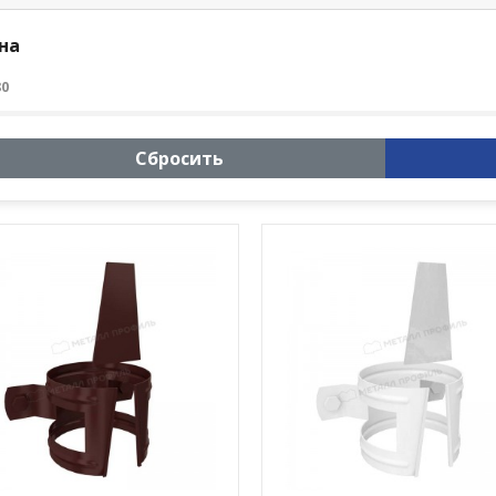
на
80
Сбросить