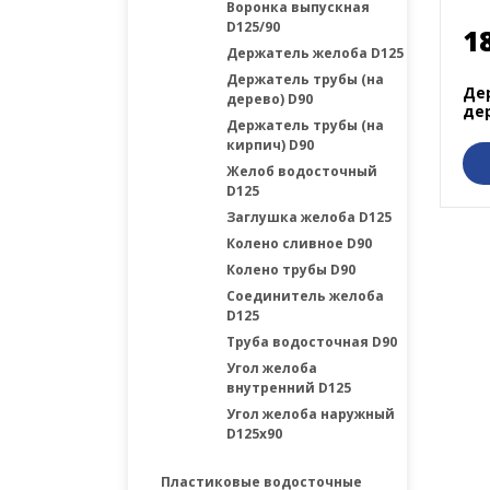
Воронка выпускная
D125/90
1
Держатель желоба D125
Держатель трубы (на
Де
дерево) D90
дер
Держатель трубы (на
кирпич) D90
Желоб водосточный
D125
Заглушка желоба D125
Колено сливное D90
Колено трубы D90
Соединитель желоба
D125
Труба водосточная D90
Угол желоба
внутренний D125
Угол желоба наружный
D125х90
Пластиковые водосточные