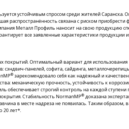
:
уется устойчивым спросом среди жителей Саранска. О
шая распространённость связана с риском приобрести 
мпания Металл Профиль наносит на свою продукцию сп
арантирует все заявленные характеристики продукции 
ых покрытий. Оптимальный вариант для использования 
 сэндвич-панелей, софита, сайдинга, металлочерепицы,
®
anMP
зарекомендовало себя как надёжный и качествен
ства: механическую прочность, устойчивость к коррози
ль обеспечивает строгий контроль на каждой ступени 
®
 покрытия. Стабильность NormanMP
доказана эксперта
авчина в месте надреза не появилась. Таким образом, 
 20 лет*.