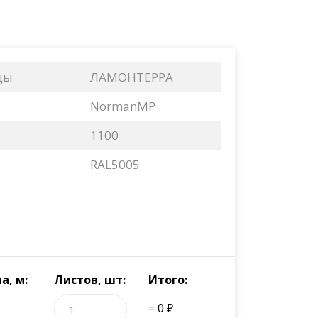
цы
ЛАМОНТЕРРА
NormanMP
1100
RAL5005
а, м:
Листов, шт:
Итого:
= 0 ₽