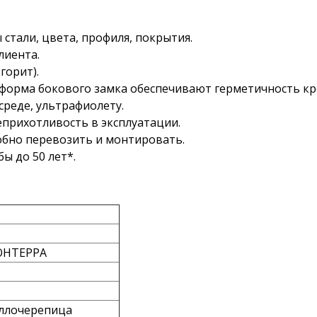
тали, цвета, профиля, покрытия.
лиента.
горит).
форма бокового замка обеспечивают герметичность кр
среде, ультрафиолету.
еприхотливость в эксплуатации.
обно перевозить и монтировать.
ы до 50 лет*.
НТЕРРА
лочерепица