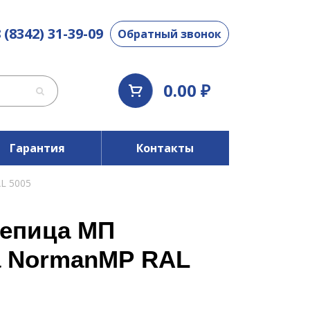
 (8342) 31-39-09
Обратный звонок
0.00 ₽
Гарантия
Контакты
L 5005
епица МП
а NormanMP RAL