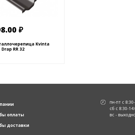
8.00 ₽
аллочерепица Kvinta
 Drap RR 32
пн-пт с 8:30
пании
сб с 8:30-14
бы оплаты
вс - выходн
бы доставки